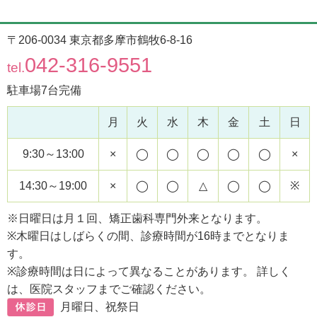
〒206-0034 東京都多摩市鶴牧6-8-16
042-316-9551
tel.
駐車場7台完備
月
火
水
木
金
土
日
9:30～13:00
×
◯
◯
◯
◯
◯
×
14:30～19:00
×
◯
◯
△
◯
◯
※
※日曜日は月１回、矯正歯科専門外来となります。
※木曜日はしばらくの間、診療時間が16時までとなりま
す。
※診療時間は日によって異なることがあります。 詳しく
は、医院スタッフまでご確認ください。
月曜日、祝祭日